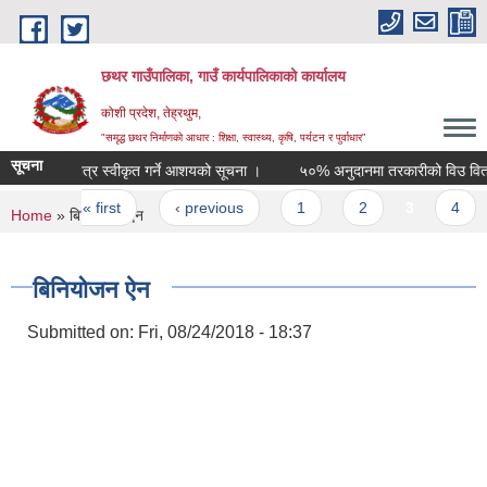
Skip to main content
छथर गाउँपालिका, गाउँ कार्यपालिकाको कार्यालय
कोशी प्रदेश, तेह्रथुम,
"समृद्ध छथर निर्माणको आधार : शिक्षा, स्वास्थ्य, कृषि, पर्यटन र पुर्वाधार”
सूचना
वोलपत्र स्वीकृत गर्ने आशयको सूचना ।
५०% अनुदानमा तरकारीको विउ वितरण सम्
Pages
« first
‹ previous
1
2
3
4
You are here
Home
» बिनियोजन ऐन
बिनियोजन ऐन
Submitted on:
Fri, 08/24/2018 - 18:37