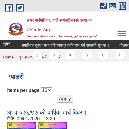
Skip to main content
छथर गाउँपालिका, गाउँ कार्यपालिकाको कार्यालय
कोशी प्रदेश, तेह्रथुम,
"समृद्ध छथर निर्माणको आधार : शिक्षा, स्वास्थ्य, कृषि, पर्यटन र पुर्वाधार”
सूचना
सामाजिक सुरक्षा भत्ता परिचयपत्र नवीकरण गर्ने सम्बन्धी सूचना ।
वोलपत्र स्वी
Pages
1
2
3
4
5
6
7
8
You are here
Home
»
सूचना तथा जानकारी
» ग्यालरी
ग्यालरी
Items per page
आ‍ व ०७६/७७ काे वार्षिक खर्च विवरण
मिति:
09/01/2020 - 13:29