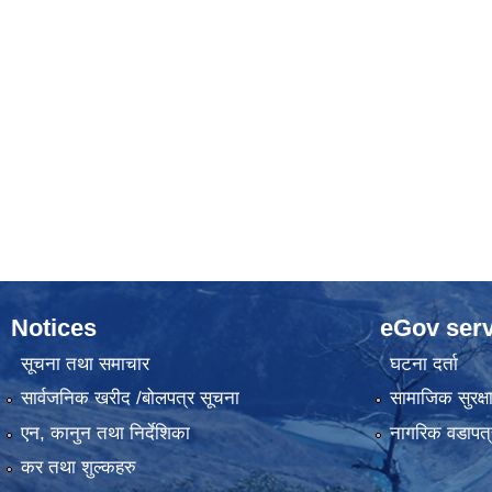
Notices
eGov serv
सूचना तथा समाचार
घटना दर्ता
सार्वजनिक खरीद /बोलपत्र सूचना
सामाजिक सुरक्ष
एन, कानुन तथा निर्देशिका
नागरिक वडापत्
कर तथा शुल्कहरु