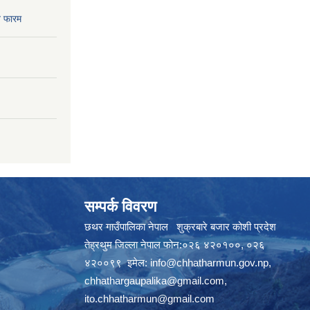
 फारम
सम्पर्क विवरण
छथर गाउँपालिका नेपाल शुक्रबारे बजार कोशी प्रदेश
तेह्रथुम जिल्ला नेपाल फोन:०२६ ४२०१००, ०२६
४२००९९ इमेल:
info@chhatharmun.gov.np
,
chhathargaupalika@gmail.com
,
ito.chhatharmun@gmail.com