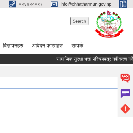
०२६४२००९९
info@chhatharmun.gov.np
Search form
Search
विज्ञापनहरु
आवेदन फारमहरु
सम्पर्क
सामाजिक सुरक्षा भत्ता परिचयपत्र नवीकरण गर्ने सम्ब
Pages