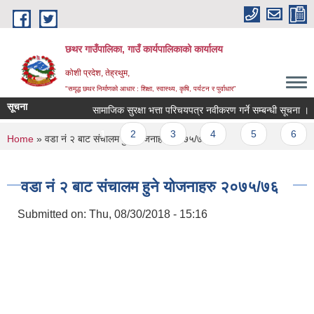
Skip to main content
छथर गाउँपालिका, गाउँ कार्यपालिकाको कार्यालय
कोशी प्रदेश, तेह्रथुम,
"समृद्ध छथर निर्माणको आधार : शिक्षा, स्वास्थ्य, कृषि, पर्यटन र पुर्वाधार”
सूचना
सामाजिक सुरक्षा भत्ता परिचयपत्र नवीकरण गर्ने सम्बन्धी सूचना ।
Pages
1
2
3
4
5
6
You are here
Home
» वडा नं २ बाट संचालम हुने योजनाहरु २०७५/७६
वडा नं २ बाट संचालम हुने योजनाहरु २०७५/७६
Submitted on:
Thu, 08/30/2018 - 15:16