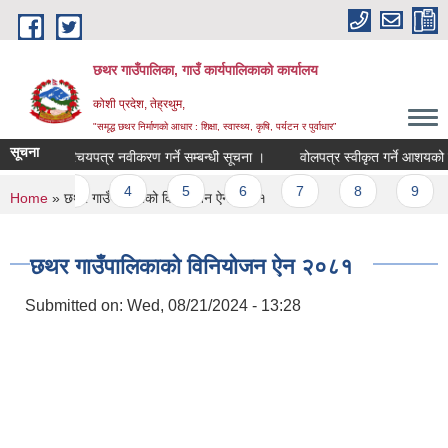
Skip to main content
छथर गाउँपालिका, गाउँ कार्यपालिकाको कार्यालय
कोशी प्रदेश, तेह्रथुम,
"समृद्ध छथर निर्माणको आधार : शिक्षा, स्वास्थ्य, कृषि, पर्यटन र पुर्वाधार”
सूचना
षा भत्ता परिचयपत्र नवीकरण गर्ने सम्बन्धी सूचना ।
वोलपत्र स्वीकृत गर्ने आशयको सूचन
s
3
4
5
6
7
8
9
…
You are here
Home
» छथर गाउँपालिकाको विनियोजन ऐन २०८१
छथर गाउँपालिकाको विनियोजन ऐन २०८१
Submitted on:
Wed, 08/21/2024 - 13:28