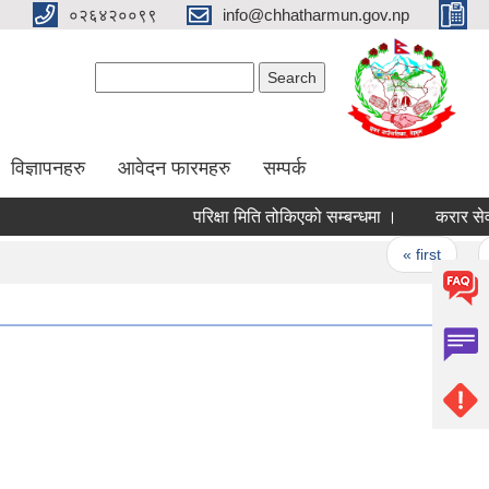
०२६४२००९९
info@chhatharmun.gov.np
Search form
Search
विज्ञापनहरु
आवेदन फारमहरु
सम्पर्क
परिक्षा मिति तोकिएको सम्बन्धमा ।
करार सेवामा कर
Pages
« first
‹ pr