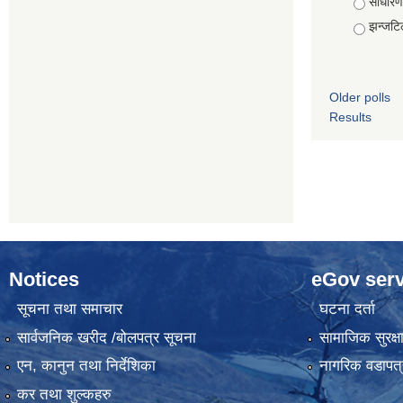
साधारण
झन्जटि
Older polls
Results
Notices
eGov serv
सूचना तथा समाचार
घटना दर्ता
सार्वजनिक खरीद /बोलपत्र सूचना
सामाजिक सुरक्ष
एन, कानुन तथा निर्देशिका
नागरिक वडापत्
कर तथा शुल्कहरु