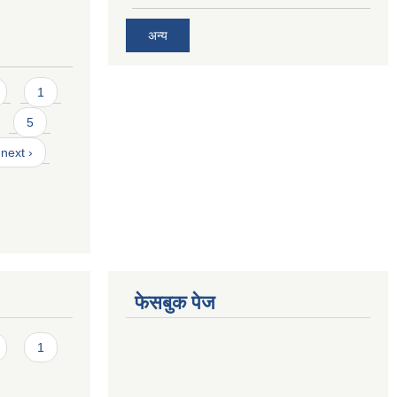
अन्य
1
5
next ›
फेसबुक पेज
1