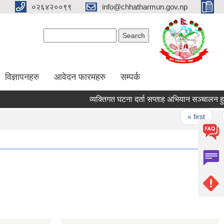
०२६४२००९९
info@chhatharmun.gov.np
Search form
Search
विज्ञापनहरु
आवेदन फारमहरु
सम्पर्क
व्यक्तिगत घटना दर्ता सप्ताह अभियान सञ्चालन हुने सम
Pages
« first
‹ 