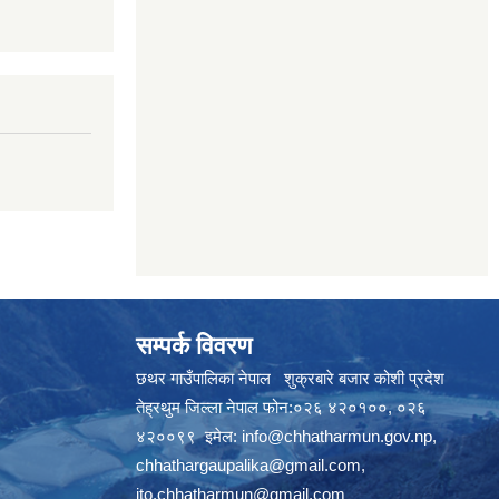
सम्पर्क विवरण
छथर गाउँपालिका नेपाल शुक्रबारे बजार कोशी प्रदेश
तेह्रथुम जिल्ला नेपाल फोन:०२६ ४२०१००, ०२६
४२००९९ इमेल:
info@chhatharmun.gov.np
,
chhathargaupalika@gmail.com
,
ito.chhatharmun@gmail.com