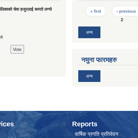
Pages
लिकाको सेवा हजुरलाई कस्तो लग्यो
« first
‹ previous
2
s
अन्य
लो
नमुना फारमहरु
अन्य
ices
Reports
वार्षिक प्रगति प्रतिवेदन