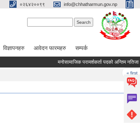
०२६४२००९९
info@chhatharmun.gov.np
Search form
Search
विज्ञापनहरु
आवेदन फारमहरु
सम्पर्क
मनोसामाजिक परामर्शकर्ता पदको अन्तिम नतिजा प्रकाश
Pages
« first