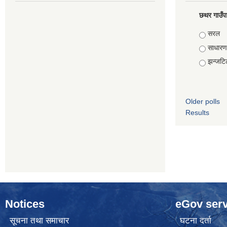
छथर गाउँपा
Choice
सरल
साधारण
झन्जटि
Older polls
Results
Notices
eGov serv
सूचना तथा समाचार
घटना दर्ता