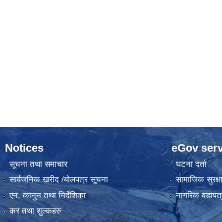
Notices
eGov serv
सूचना तथा समाचार
घटना दर्ता
सार्वजनिक खरीद /बोलपत्र सूचना
सामाजिक सुरक्ष
एन, कानुन तथा निर्देशिका
नागरिक वडापत्
कर तथा शुल्कहरु