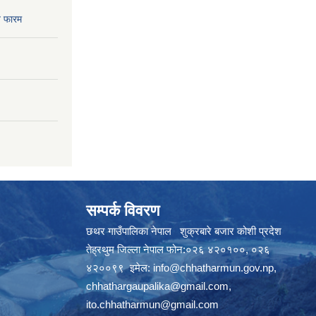
 फारम
सम्पर्क विवरण
छथर गाउँपालिका नेपाल शुक्रबारे बजार कोशी प्रदेश
तेह्रथुम जिल्ला नेपाल फोन:०२६ ४२०१००, ०२६
४२००९९ इमेल:
info@chhatharmun.gov.np
,
chhathargaupalika@gmail.com
,
ito.chhatharmun@gmail.com