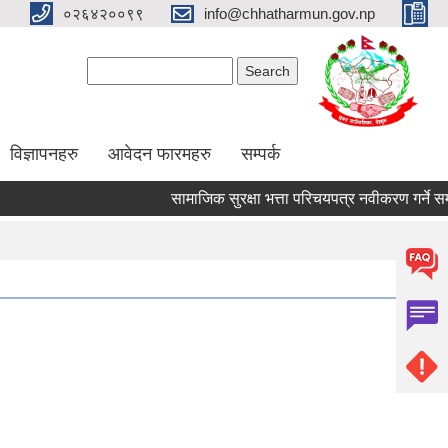
०२६४२००९९
info@chhatharmun.gov.np
Search form
Search
विज्ञापनहरु
आवेदन फारमहरु
सम्पर्क
सामाजिक सुरक्षा भत्ता परिचयपत्र नवीकरण गर्ने सम्बन्धी
Pages
1