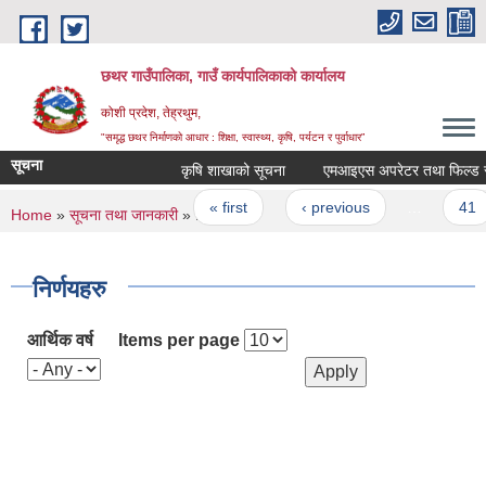
Skip to main content
छथर गाउँपालिका, गाउँ कार्यपालिकाको कार्यालय
कोशी प्रदेश, तेह्रथुम,
"समृद्ध छथर निर्माणको आधार : शिक्षा, स्वास्थ्य, कृषि, पर्यटन र पुर्वाधार”
सूचना
कृषि शाखाको सूचना
एमआइएस अपरेटर तथा फिल्ड सहायकह
Pages
« first
‹ previous
…
41
You are here
Home
»
सूचना तथा जानकारी
» निर्णयहरु
निर्णयहरु
आर्थिक वर्ष
Items per page