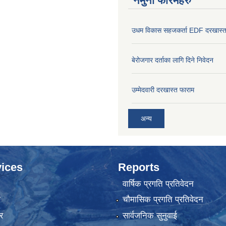
नमुना फारमहरु
उधम विकास सहजकर्ता EDF दरखास्त
बेरोजगार दर्ताका लागि दिने निवेदन
उम्मेदवारी दरखास्त फाराम
अन्य
ices
Reports
वार्षिक प्रगति प्रतिवेदन
ा
चौमासिक प्रगति प्रतिवेदन
र
सार्वजनिक सुनुवाई