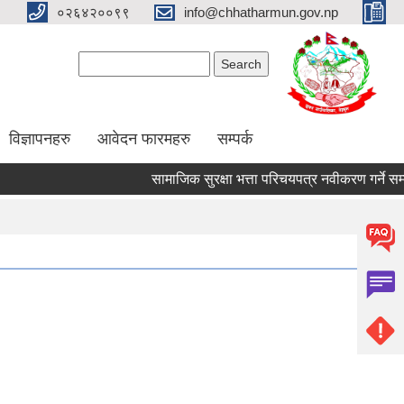
०२६४२००९९
info@chhatharmun.gov.np
Search form
Search
विज्ञापनहरु
आवेदन फारमहरु
सम्पर्क
सामाजिक सुरक्षा भत्ता परिचयपत्र नवीकरण गर्ने सम्बन्ध
Pages