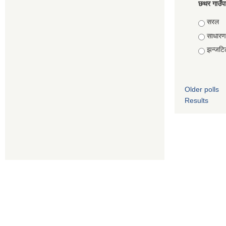
छथर गाउँपा
Choice
सरल
साधारण
झन्जटि
Older polls
Results