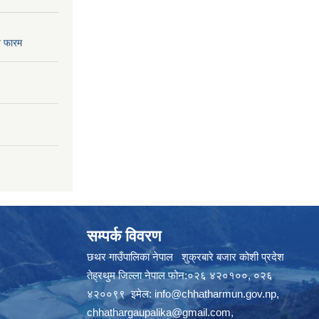
 फारम
सम्पर्क विवरण
छथर गाउँपालिका नेपाल शुक्रबारे बजार कोशी प्रदेश
तेह्रथुम जिल्ला नेपाल फोन:०२६ ४२०१००, ०२६
४२००९९ इमेल:
info@chhatharmun.gov.np
,
chhathargaupalika@gmail.com
,