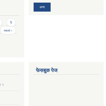
अन्य
5
next ›
फेसबुक पेज
२ ।