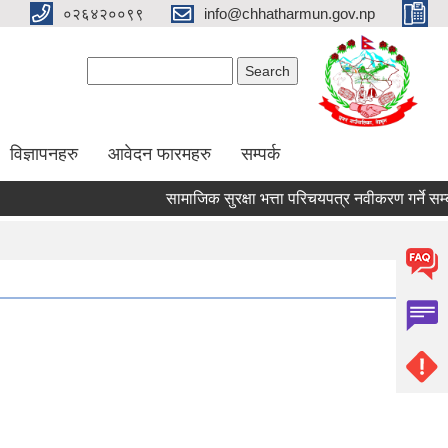
०२६४२००९९
info@chhatharmun.gov.np
Search form
Search
विज्ञापनहरु
आवेदन फारमहरु
सम्पर्क
सामाजिक सुरक्षा भत्ता परिचयपत्र नवीकरण गर्ने सम्बन्धी
Pages
1